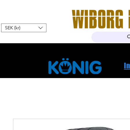
SEK (kr)
Hem
Webshop
Om oss
K
I