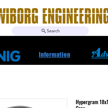
Search
ebshop
Om oss
Kontakt
Nyheter
Projektbila
Information
Hypergram 18x1