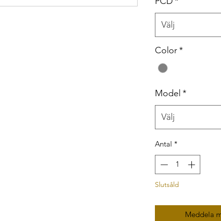
PCD
*
Välj
Color
*
Model
*
Välj
Antal
*
Slutsåld
Meddela mi