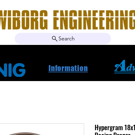
Search
ebshop
Om oss
Kontakt
Nyheter
Projektbila
Information
Hypergram 18x1