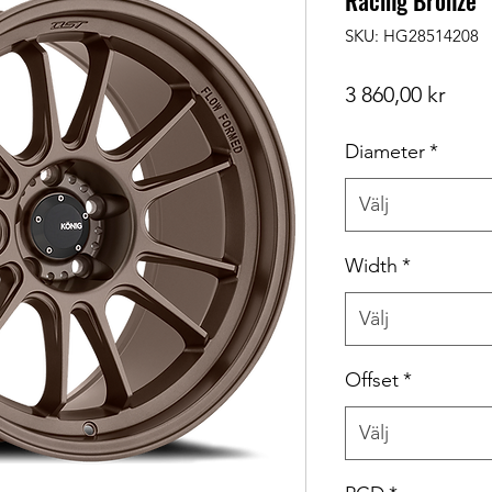
Racing Bronze
SKU: HG28514208
Pris
3 860,00 kr
Diameter
*
Välj
Width
*
Välj
Offset
*
Välj