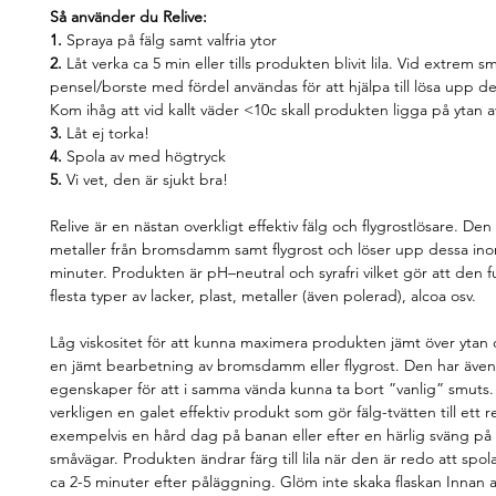
Så använder du Relive:
1.
Spraya på fälg samt valfria ytor
2.
Låt verka ca 5 min eller tills produkten blivit lila. Vid extrem 
pensel/borste med fördel användas för att hjälpa till lösa upp d
Kom ihåg att vid kallt väder <10c skall produkten ligga på ytan a
3.
Låt ej torka!
4.
Spola av med högtryck
5.
Vi vet, den är sjukt bra!
Relive är en nästan overkligt effektiv fälg och flygrostlösare. De
metaller från bromsdamm samt flygrost och löser upp dessa in
minuter. Produkten är pH–neutral och syrafri vilket gör att den 
flesta typer av lacker, plast, metaller (även polerad), alcoa osv.
Låg viskositet för att kunna maximera produkten jämt över ytan 
en jämt bearbetning av bromsdamm eller flygrost. Den har äve
egenskaper för att i samma vända kunna ta bort ”vanlig” smuts.
verkligen en galet effektiv produkt som gör fälg-tvätten till ett r
exempelvis en hård dag på banan eller efter en härlig sväng på
småvägar. Produkten ändrar färg till lila när den är redo att spol
ca 2-5 minuter efter påläggning. Glöm inte skaka flaskan Innan