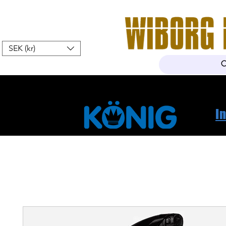
SEK (kr)
Hem
Webshop
Om oss
K
I