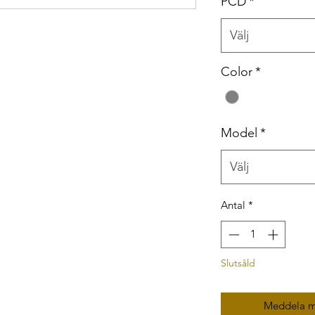
PCD
*
Välj
Color
*
Model
*
Välj
Antal
*
Slutsåld
Meddela mi