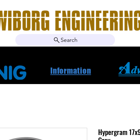
Search
ebshop
Om oss
Kontakt
Nyheter
Projektbila
Information
Hypergram 17x9