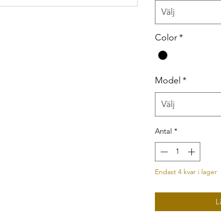
Välj
Color
*
Model
*
Välj
Antal
*
Endast 4 kvar i lager
L