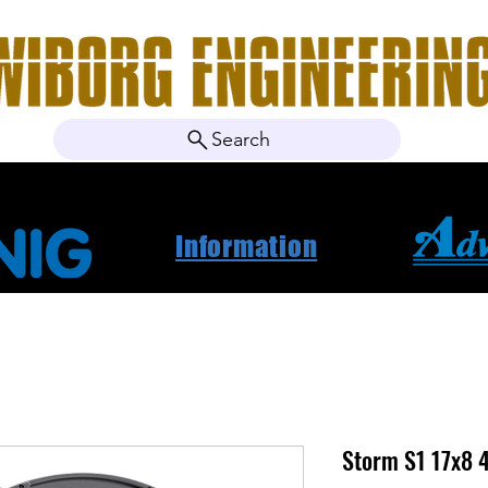
Search
ebshop
Om oss
Kontakt
Nyheter
Projektbila
Information
Storm S1 17x8 