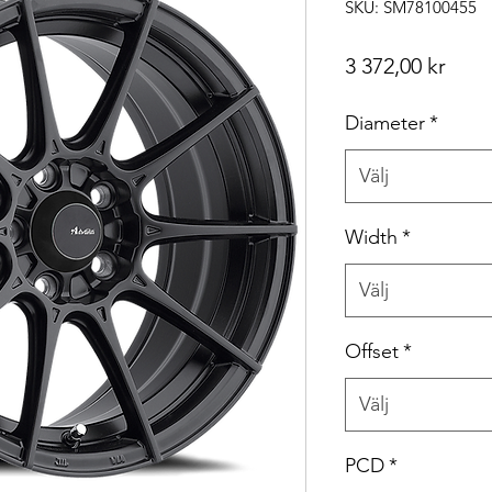
SKU: SM78100455
Pris
3 372,00 kr
Diameter
*
Välj
Width
*
Välj
Offset
*
Välj
PCD
*